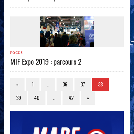
FOCUS
MIF Expo 2019 : parcours 2
«
1
…
36
37
38
39
40
…
42
»