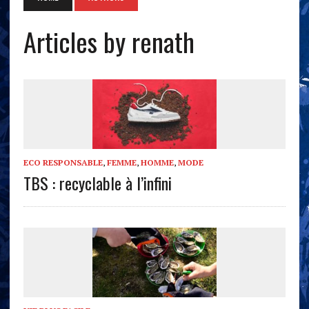
Articles by renath
ECO RESPONSABLE
,
FEMME
,
HOMME
,
MODE
TBS : recyclable à l’infini