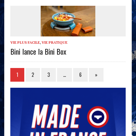
VIE PLUS FACILE
,
VIE PRATIQUE
Bini lance la Bini Box
1
2
3
…
6
»