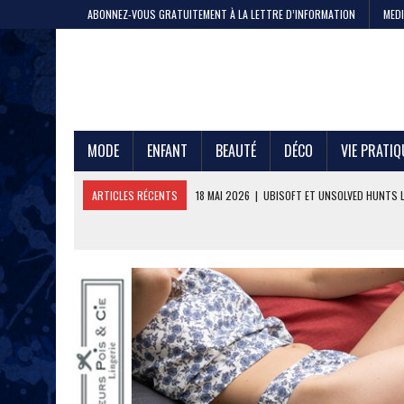
ABONNEZ-VOUS GRATUITEMENT À LA LETTRE D’INFORMATION
MEDI
MODE
ENFANT
BEAUTÉ
DÉCO
VIE PRATIQ
ARTICLES RÉCENTS
11 MAI 2026
|
CRISTEL, 200 ANS DE SAVOIR-F
4 MAI 2026
|
LA GAZE DE COTON PAR LE PTIT VAN FRANÇAIS 1968
29 AVRIL 2026
|
ETNI CYCLES LANCE LE VÉLO CARGO EN LOCATION
24 AVRIL 2026
|
DEEPFOIL, POUR LES ADEPTES DU GRAND BLEU
21 AVRIL 2026
|
100 000 JEANS FABRIQUÉS EN FRANCE POUR JULES ET
17 AVRIL 2026
|
DURALEX LANCE PICARDIE 58 CL, REMÈDE OU ERREUR 
3 JUIN 2026
|
L’ÉTERNELLE MARINIÈRE SAINT JAMES
18 MAI 2026
|
UBISOFT ET UNSOLVED HUNTS LANCENT UNE CHASSE A