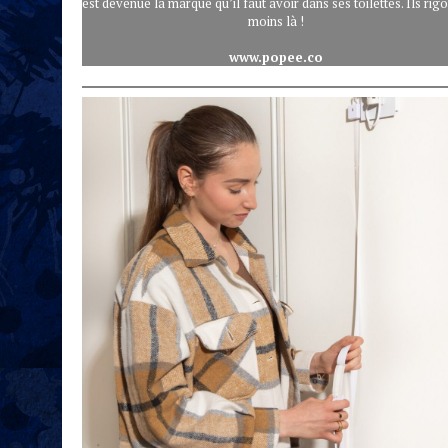
est devenue la marque qu’il faut avoir dans ses toilettes. Ils rig
moins là !
www.popee.co