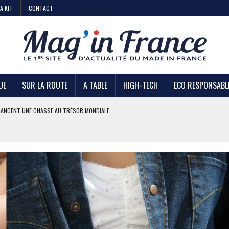
A KIT
CONTACT
UE
SUR LA ROUTE
A TABLE
HIGH-TECH
ECO RESPONSABL
AIRE
 KIABI
DE STRATÉGIE ?
U TRÉSOR MONDIALE