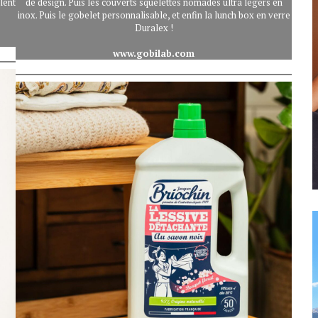
olent
de design. Puis les couverts squelettes nomades ultra légers en
inox. Puis le gobelet personnalisable, et enfin la lunch box en verre
Duralex !
www.gobilab.com