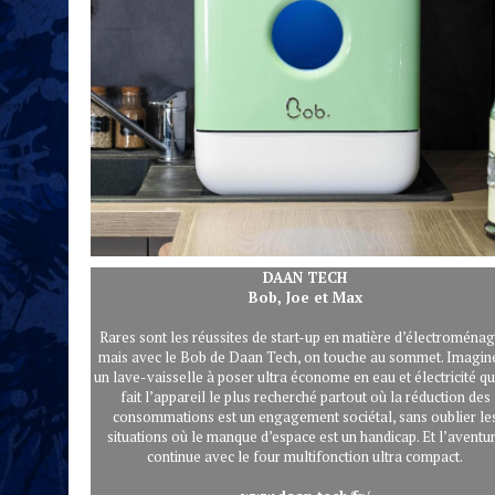
DAAN TECH
Bob, Joe et Max
Rares sont les réussites de start-up en matière d’électroménag
mais avec le Bob de Daan Tech, on touche au sommet. Imagin
un lave-vaisselle à poser ultra économe en eau et électricité qu
fait l’appareil le plus recherché partout où la réduction des
consommations est un engagement sociétal, sans oublier le
situations où le manque d’espace est un handicap. Et l’aventu
continue avec le four multifonction ultra compact.