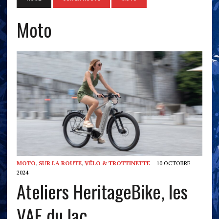
Moto
MOTO
,
SUR LA ROUTE
,
VÉLO & TROTTINETTE
10 OCTOBRE
2024
Ateliers HeritageBike, les
VAE du lac