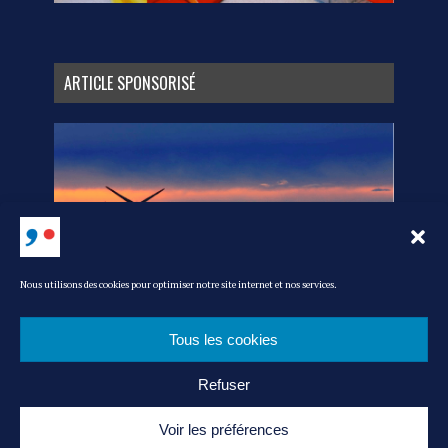
ARTICLE SPONSORISÉ
Nous utilisons des cookies pour optimiser notre site internet et nos services.
Tous les cookies
Refuser
MEDIA KIT
L’ÉQUIPE
CONTACT
POLITIQUE DE COOKIES
MENTIONS LÉGALES
ADMIN
Voir les préférences