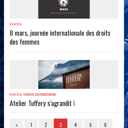
FOCUS
8 mars, journée internationale des droits
des femmes
FOCUS
,
VISITE ENTREPRISE
Atelier Tuffery s’agrandit !
«
1
2
3
4
5
6