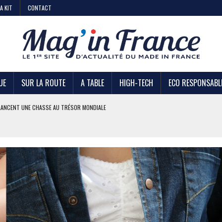
A KIT
CONTACT
UE
SUR LA ROUTE
A TABLE
HIGH-TECH
ECO RESPONSABL
AIRE
 KIABI
DE STRATÉGIE ?
U TRÉSOR MONDIALE