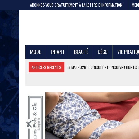
ABONNEZ-VOUS GRATUITEMENT À LA LETTRE D’INFORMATION
MEDI
MODE
ENFANT
BEAUTÉ
DÉCO
VIE PRATIQ
ARTICLES RÉCENTS
11 MAI 2026
|
CRISTEL, 200 ANS DE SAVOIR-F
4 MAI 2026
|
LA GAZE DE COTON PAR LE PTIT VAN FRANÇAIS 1968
29 AVRIL 2026
|
ETNI CYCLES LANCE LE VÉLO CARGO EN LOCATION
24 AVRIL 2026
|
DEEPFOIL, POUR LES ADEPTES DU GRAND BLEU
21 AVRIL 2026
|
100 000 JEANS FABRIQUÉS EN FRANCE POUR JULES ET
17 AVRIL 2026
|
DURALEX LANCE PICARDIE 58 CL, REMÈDE OU ERREUR 
3 JUIN 2026
|
L’ÉTERNELLE MARINIÈRE SAINT JAMES
18 MAI 2026
|
UBISOFT ET UNSOLVED HUNTS LANCENT UNE CHASSE A