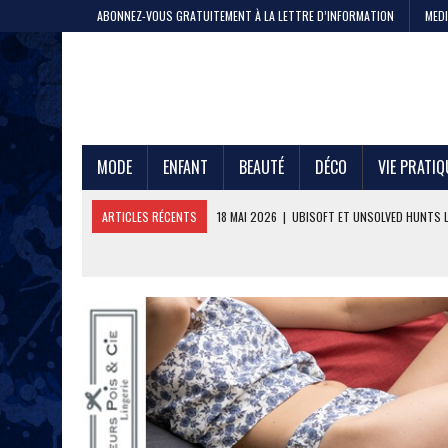
ABONNEZ-VOUS GRATUITEMENT À LA LETTRE D’INFORMATION
MEDI
MODE
ENFANT
BEAUTÉ
DÉCO
VIE PRATIQ
ARTICLES RÉCENTS
11 MAI 2026
|
CRISTEL, 200 ANS DE SAVOIR-F
4 MAI 2026
|
LA GAZE DE COTON PAR LE PTIT VAN FRANÇAIS 1968
29 AVRIL 2026
|
ETNI CYCLES LANCE LE VÉLO CARGO EN LOCATION
24 AVRIL 2026
|
DEEPFOIL, POUR LES ADEPTES DU GRAND BLEU
21 AVRIL 2026
|
100 000 JEANS FABRIQUÉS EN FRANCE POUR JULES ET
17 AVRIL 2026
|
DURALEX LANCE PICARDIE 58 CL, REMÈDE OU ERREUR 
3 JUIN 2026
|
L’ÉTERNELLE MARINIÈRE SAINT JAMES
18 MAI 2026
|
UBISOFT ET UNSOLVED HUNTS LANCENT UNE CHASSE A