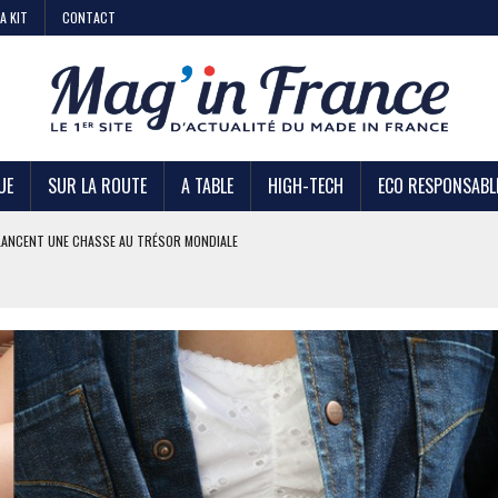
A KIT
CONTACT
UE
SUR LA ROUTE
A TABLE
HIGH-TECH
ECO RESPONSABL
AIRE
 KIABI
DE STRATÉGIE ?
U TRÉSOR MONDIALE