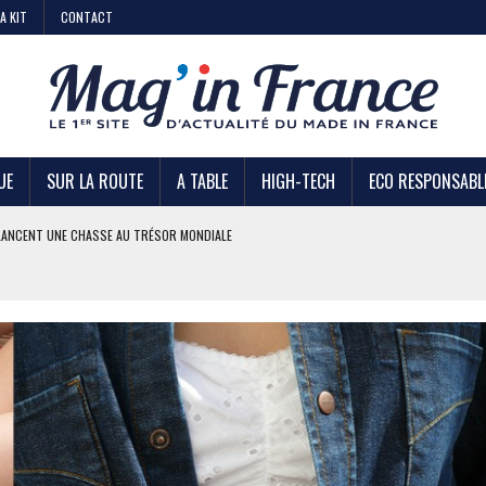
A KIT
CONTACT
UE
SUR LA ROUTE
A TABLE
HIGH-TECH
ECO RESPONSABL
AIRE
 KIABI
DE STRATÉGIE ?
U TRÉSOR MONDIALE