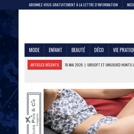
ABONNEZ-VOUS GRATUITEMENT À LA LETTRE D’INFORMATION
MEDI
MODE
ENFANT
BEAUTÉ
DÉCO
VIE PRATIQ
ARTICLES RÉCENTS
11 MAI 2026
|
CRISTEL, 200 ANS DE SAVOIR-F
4 MAI 2026
|
LA GAZE DE COTON PAR LE PTIT VAN FRANÇAIS 1968
29 AVRIL 2026
|
ETNI CYCLES LANCE LE VÉLO CARGO EN LOCATION
24 AVRIL 2026
|
DEEPFOIL, POUR LES ADEPTES DU GRAND BLEU
21 AVRIL 2026
|
100 000 JEANS FABRIQUÉS EN FRANCE POUR JULES ET
17 AVRIL 2026
|
DURALEX LANCE PICARDIE 58 CL, REMÈDE OU ERREUR 
3 JUIN 2026
|
L’ÉTERNELLE MARINIÈRE SAINT JAMES
18 MAI 2026
|
UBISOFT ET UNSOLVED HUNTS LANCENT UNE CHASSE A