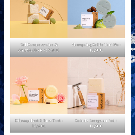
Gel Douche Avoine &
Shampoing Solide Tout Nu :
Amande Douce : 9,90 €.
12,90 €.
Démaquillant Efface-Tout :
Soin de Rasage au Poil :
14,90 €.
11,90 €.