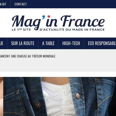
A KIT
CONTACT
UE
SUR LA ROUTE
A TABLE
HIGH-TECH
ECO RESPONSABL
AIRE
 KIABI
DE STRATÉGIE ?
U TRÉSOR MONDIALE