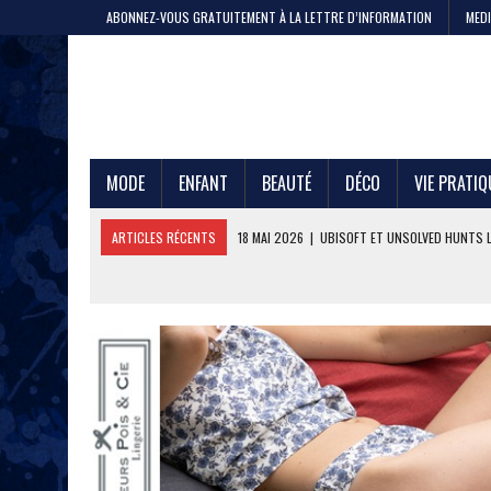
ABONNEZ-VOUS GRATUITEMENT À LA LETTRE D’INFORMATION
MEDI
MODE
ENFANT
BEAUTÉ
DÉCO
VIE PRATIQ
ARTICLES RÉCENTS
11 MAI 2026
|
CRISTEL, 200 ANS DE SAVOIR-F
4 MAI 2026
|
LA GAZE DE COTON PAR LE PTIT VAN FRANÇAIS 1968
29 AVRIL 2026
|
ETNI CYCLES LANCE LE VÉLO CARGO EN LOCATION
24 AVRIL 2026
|
DEEPFOIL, POUR LES ADEPTES DU GRAND BLEU
21 AVRIL 2026
|
100 000 JEANS FABRIQUÉS EN FRANCE POUR JULES ET
17 AVRIL 2026
|
DURALEX LANCE PICARDIE 58 CL, REMÈDE OU ERREUR 
3 JUIN 2026
|
L’ÉTERNELLE MARINIÈRE SAINT JAMES
18 MAI 2026
|
UBISOFT ET UNSOLVED HUNTS LANCENT UNE CHASSE A