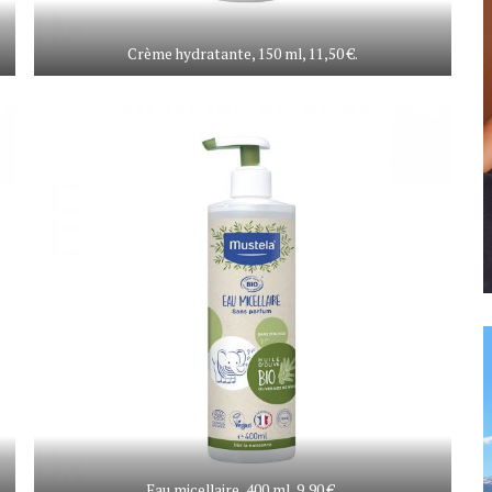
Crème hydratante, 150 ml, 11,50 €.
Eau micellaire, 400 ml, 9,90 €.