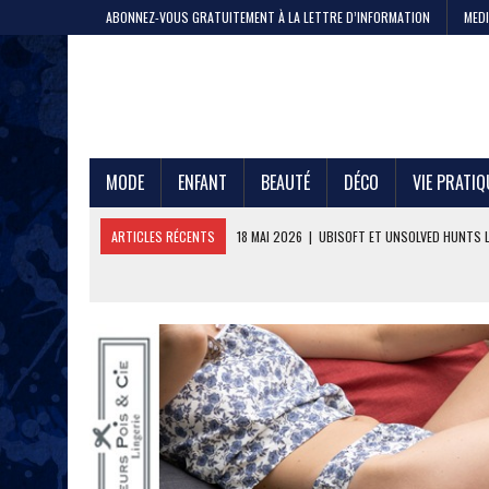
ABONNEZ-VOUS GRATUITEMENT À LA LETTRE D’INFORMATION
MEDI
MODE
ENFANT
BEAUTÉ
DÉCO
VIE PRATIQ
ARTICLES RÉCENTS
11 MAI 2026
|
CRISTEL, 200 ANS DE SAVOIR-F
4 MAI 2026
|
LA GAZE DE COTON PAR LE PTIT VAN FRANÇAIS 1968
29 AVRIL 2026
|
ETNI CYCLES LANCE LE VÉLO CARGO EN LOCATION
24 AVRIL 2026
|
DEEPFOIL, POUR LES ADEPTES DU GRAND BLEU
21 AVRIL 2026
|
100 000 JEANS FABRIQUÉS EN FRANCE POUR JULES ET
17 AVRIL 2026
|
DURALEX LANCE PICARDIE 58 CL, REMÈDE OU ERREUR 
3 JUIN 2026
|
L’ÉTERNELLE MARINIÈRE SAINT JAMES
18 MAI 2026
|
UBISOFT ET UNSOLVED HUNTS LANCENT UNE CHASSE A