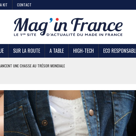
A KIT
CONTACT
UE
SUR LA ROUTE
A TABLE
HIGH-TECH
ECO RESPONSABL
AIRE
 KIABI
DE STRATÉGIE ?
U TRÉSOR MONDIALE