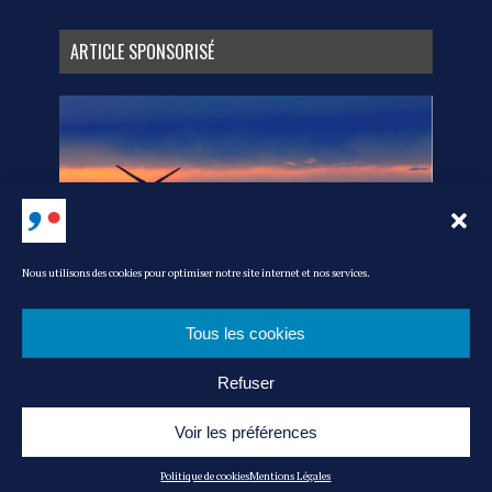
ARTICLE SPONSORISÉ
Nous utilisons des cookies pour optimiser notre site internet et nos services.
Tous les cookies
Refuser
MEDIA KIT
L’ÉQUIPE
CONTACT
POLITIQUE DE COOKIES
MENTIONS LÉGALES
ADMIN
Voir les préférences
© MAG’ IN FRANCE : LE MAGAZINE DU CONSOMMER FRANÇAIS -|- RÉALISATION
Politique de cookies
Mentions Légales
: AKN-STUDIO.COM