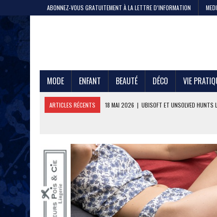
ABONNEZ-VOUS GRATUITEMENT À LA LETTRE D’INFORMATION
MEDI
MODE
ENFANT
BEAUTÉ
DÉCO
VIE PRATIQ
ARTICLES RÉCENTS
11 MAI 2026
|
CRISTEL, 200 ANS DE SAVOIR-F
4 MAI 2026
|
LA GAZE DE COTON PAR LE PTIT VAN FRANÇAIS 1968
29 AVRIL 2026
|
ETNI CYCLES LANCE LE VÉLO CARGO EN LOCATION
24 AVRIL 2026
|
DEEPFOIL, POUR LES ADEPTES DU GRAND BLEU
21 AVRIL 2026
|
100 000 JEANS FABRIQUÉS EN FRANCE POUR JULES ET
17 AVRIL 2026
|
DURALEX LANCE PICARDIE 58 CL, REMÈDE OU ERREUR 
3 JUIN 2026
|
L’ÉTERNELLE MARINIÈRE SAINT JAMES
18 MAI 2026
|
UBISOFT ET UNSOLVED HUNTS LANCENT UNE CHASSE A