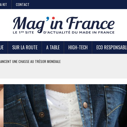
A KIT
CONTACT
UE
SUR LA ROUTE
A TABLE
HIGH-TECH
ECO RESPONSABL
AIRE
 KIABI
DE STRATÉGIE ?
U TRÉSOR MONDIALE