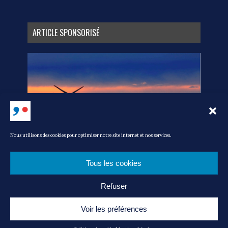
ARTICLE SPONSORISÉ
Nous utilisons des cookies pour optimiser notre site internet et nos services.
Tous les cookies
Refuser
MEDIA KIT
L’ÉQUIPE
CONTACT
POLITIQUE DE COOKIES
MENTIONS LÉGALES
ADMIN
Voir les préférences
© MAG’ IN FRANCE : LE MAGAZINE DU CONSOMMER FRANÇAIS -|- RÉALISATION