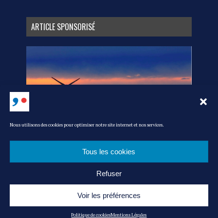
ARTICLE SPONSORISÉ
Nous utilisons des cookies pour optimiser notre site internet et nos services.
Tous les cookies
Refuser
MEDIA KIT
L’ÉQUIPE
CONTACT
POLITIQUE DE COOKIES
MENTIONS LÉGALES
ADMIN
Voir les préférences
© MAG’ IN FRANCE : LE MAGAZINE DU CONSOMMER FRANÇAIS -|- RÉALISATION
Politique de cookies
Mentions Légales
: AKN-STUDIO.COM