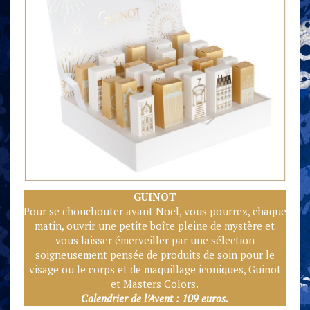
GUINOT
Pour se chouchouter avant Noël, vous pourrez, chaque
matin, ouvrir une petite boîte pleine de mystère et
vous laisser émerveiller par une sélection
soigneusement pensée de produits de soin pour le
visage ou le corps et de maquillage iconiques, Guinot
et Masters Colors.
Calendrier de l’Avent : 109 euros.