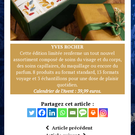
YVES ROCHE
R
Cette édition limitée renferme un tout nouvel
assortiment composé de soins du visage et du corps,
des soins capillaires, du maquillage ou encore du
parfum. 8 produits au format standard, 13 formats
voyage et 3 échantillons pour une dose de plaisir
quotidien.
Calendrier de l’Avent : 39,99 euros.
Partagez cet article :
Article précédent