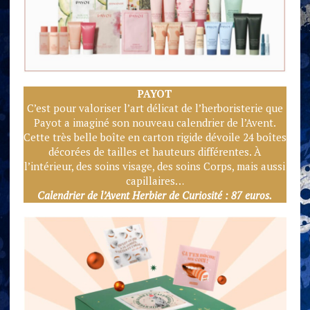
PAYOT
C’est pour valoriser l’art délicat de l’herboristerie que
Payot a imaginé son nouveau calendrier de l’Avent.
Cette très belle boîte en carton rigide dévoile 24 boîtes
décorées de tailles et hauteurs différentes. À
l’intérieur, des soins visage, des soins Corps, mais aussi
capillaires…
Calendrier de l’Avent Herbier de Curiosité : 87 euros.