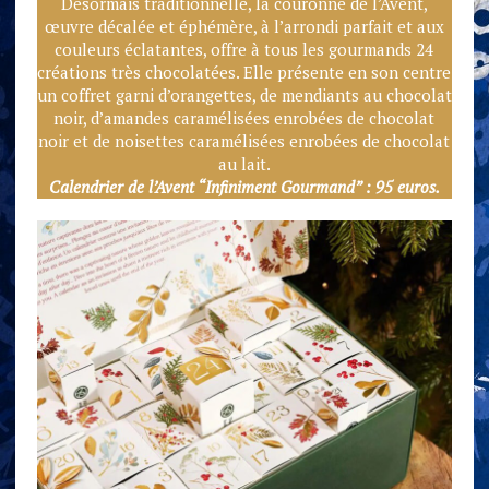
Désormais traditionnelle, la couronne de l’Avent,
œuvre décalée et éphémère, à l’arrondi parfait et aux
couleurs éclatantes, offre à tous les gourmands 24
créations très chocolatées. Elle présente en son centre
un coffret garni d’orangettes, de mendiants au chocolat
noir, d’amandes caramélisées enrobées de chocolat
noir et de noisettes caramélisées enrobées de chocolat
au lait.
Calendrier de l’Avent “Infiniment Gourmand” : 95 euros.