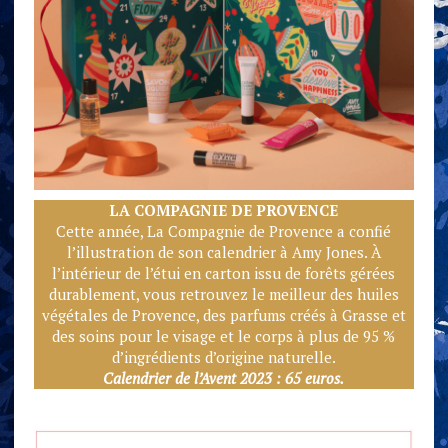
LA COMPAGNIE DE PRO
VENCE
Cette année, La Compagnie de Provence a confié
l’illustration de son calendrier à Amy Jones. À
l’intérieur de l’étui en carton issu de forêts gérées
durablement, vous retrouvez le meilleur des huiles
végétales de Provence, des parfums créés à Grasse et
des soins pour le visage et le corps à plus de 95 %
d’ingrédients d’origine naturelle.
Calendrier de l’Avent 2023 : 65 euros.