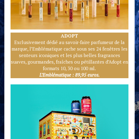
ADOPT
Exclusivement dédié au savoir-faire parfumeur de la
marque, l’Emblématique cache sous ses 24 fenêtres les
senteurs iconiques et les plus belles fragrances
suaves, gourmandes, fraîches ou pétillantes d’Adopt en
formats 10, 30 ou 100 ml.
L’Emblématique : 89,95 euros.