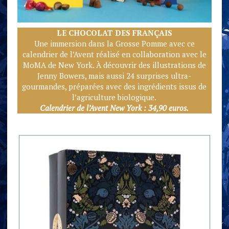
LE CHOCOLAT DES FRANÇ
AIS
Une immersion dans la Grosse Pomme avec ce
calendrier de l’Avent réalisé en collaboration avec le
MoMA de New York. À découvrir des illustrations de
Jenny Bowers, mais aussi 24 surprises ultra-
gourmandes, préparées avec des ingrédients issus de
l’agriculture biologique.
Calendrier de l’Avent New York : 34,90 euros.