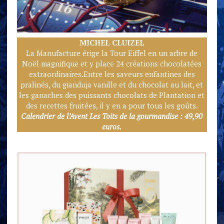
MICHEL CLUIZE
L
La Manufacture érige la Tour Eiffel en un arbre de
Noël magnifique et y place 24 créations chocolatées
extraordinaires.Entre les saveurs enfantines des
pralinés, du gianduja vanille et du chocolat au lait, et
les ganaches des puissants chocolats de Plantation et
des recettes fruitées, il y en a pour tous les goûts.
Calendrier de l’Avent Les Toits de la gourmandise : 49,90
euros.