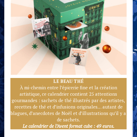
LE BEAU TH
É
À mi-chemin entre l’épicerie fine et la création
artistique, ce calendrier contient 25 attentions
gourmandes : sachets de thé illustrés par des artistes,
recettes de thé et d’infusions originales… autant de
blagues, d’anecdotes de Noël et d’illustrations qu’il y a
de sachets.
Le calendrier de l’Avent format cube : 49 euros.