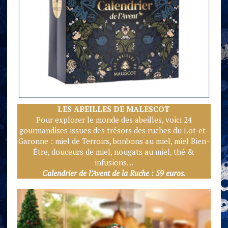
LES ABEILLES DE MALESC
OT
Pour explorer le monde des abeilles, voici 24
gourmandises issues des trésors des ruches du Lot-et-
Garonne : miel de Terroirs, bonbons au miel, miel Bien-
Être, douceurs de miel, nougats au miel, thé &
infusions…
Calendrier de l’Avent de la Ruche : 59 euros.