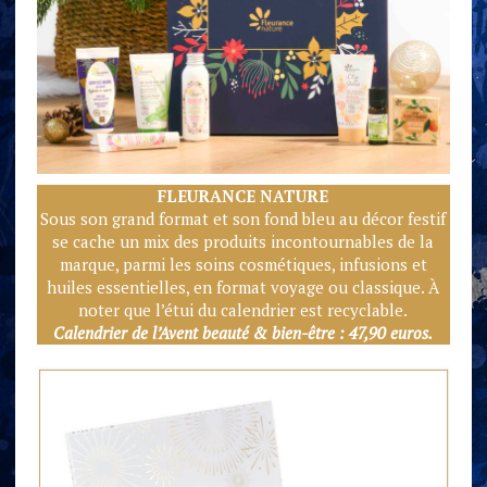
FLEURANCE NATURE
Sous son grand format et son fond bleu au décor festif
se cache un mix des produits incontournables de la
marque, parmi les soins cosmétiques, infusions et
huiles essentielles, en format voyage ou classique. À
noter que l’étui du calendrier est recyclable.
Calendrier de l’Avent beauté & bien-être : 47,90 euros.