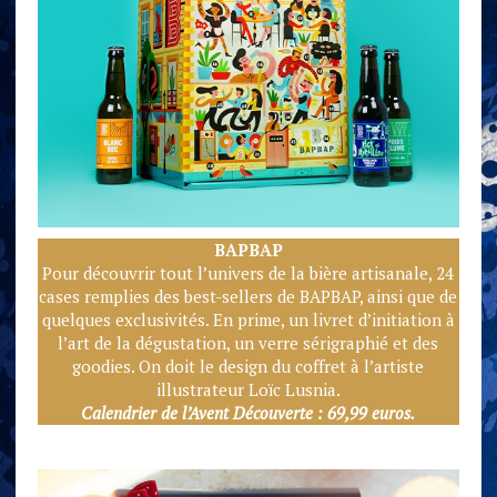
BAPBAP
Pour découvrir tout l’univers de la bière artisanale, 24
cases remplies des best-sellers de BAPBAP, ainsi que de
quelques exclusivités. En prime, un livret d’initiation à
l’art de la dégustation, un verre sérigraphié et des
goodies. On doit le design du coffret à l’artiste
illustrateur Loïc Lusnia.
Calendrier de l’Avent Découverte : 69,99 euros.