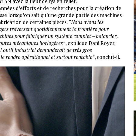
 5N avec la fleur de lys en relief.
nnées d’efforts et de recherches pour la création de
e lorsqu’on sait qu’une grande partie des machines
brication de certaines pièces.
“Nous avons les
ers traversent quotidiennement la frontière pour
achines pour fabriquer un système complet – balancier,
toutes mécaniques horlogères”
, explique Dani Royer,
el outil industriel demanderait de très gros
le rendre opérationnel et surtout rentable”
, conclut-il.