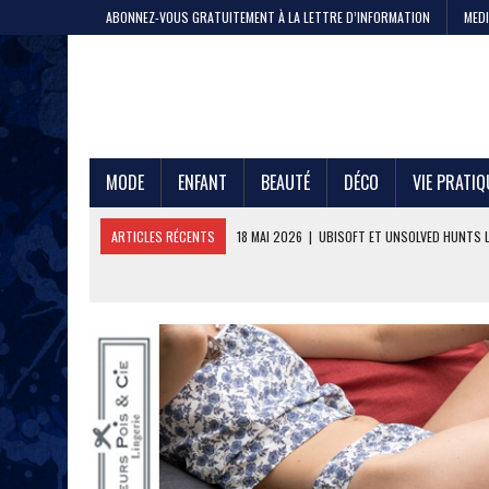
ABONNEZ-VOUS GRATUITEMENT À LA LETTRE D’INFORMATION
MEDI
MODE
ENFANT
BEAUTÉ
DÉCO
VIE PRATIQ
ARTICLES RÉCENTS
18 MAI 2026
|
UBISOFT ET UNSOLVED HUNTS 
11 MAI 2026
|
CRISTEL, 200 ANS DE SAVOIR-FAIRE
4 MAI 2026
|
LA GAZE DE COTON PAR LE PTIT VAN FRANÇAIS 1968
29 AVRIL 2026
|
ETNI CYCLES LANCE LE VÉLO CARGO EN LOCATION
24 AVRIL 2026
|
DEEPFOIL, POUR LES ADEPTES DU GRAND BLEU
21 AVRIL 2026
|
100 000 JEANS FABRIQUÉS EN FRANCE POUR JULES ET
17 AVRIL 2026
|
DURALEX LANCE PICARDIE 58 CL, REMÈDE OU ERREUR 
3 JUIN 2026
|
L’ÉTERNELLE MARINIÈRE SAINT JAMES