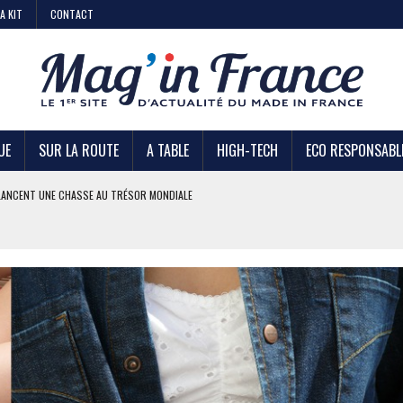
A KIT
CONTACT
UE
SUR LA ROUTE
A TABLE
HIGH-TECH
ECO RESPONSABL
AIRE
 KIABI
DE STRATÉGIE ?
U TRÉSOR MONDIALE