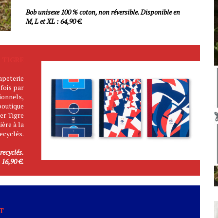
Bob unisexe 100 % coton, non réversible. Disponible en
M, L et XL : 64,90 €.
 TIGRE
apeterie
 fois par
ionnels,
boutique
er Tigre
ère à la
ecyclés.
recyclés.
 16,90 €.
T