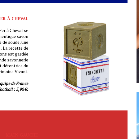
FER À CHEVAL
Fer à Cheval se
thentique savon
ée de soude, une
… La recette de
rons est gardée
ande savonnerie
st détentrice du
rimoine Vivant.
Équipe de France
ootball : 5,90 €.
MAIN GAUCHE