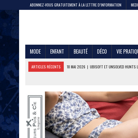
ABONNEZ-VOUS GRATUITEMENT À LA LETTRE D’INFORMATION
MEDI
MODE
ENFANT
BEAUTÉ
DÉCO
VIE PRATIQ
ARTICLES RÉCENTS
11 MAI 2026
|
CRISTEL, 200 ANS DE SAVOIR-F
4 MAI 2026
|
LA GAZE DE COTON PAR LE PTIT VAN FRANÇAIS 1968
29 AVRIL 2026
|
ETNI CYCLES LANCE LE VÉLO CARGO EN LOCATION
24 AVRIL 2026
|
DEEPFOIL, POUR LES ADEPTES DU GRAND BLEU
21 AVRIL 2026
|
100 000 JEANS FABRIQUÉS EN FRANCE POUR JULES ET
17 AVRIL 2026
|
DURALEX LANCE PICARDIE 58 CL, REMÈDE OU ERREUR 
3 JUIN 2026
|
L’ÉTERNELLE MARINIÈRE SAINT JAMES
18 MAI 2026
|
UBISOFT ET UNSOLVED HUNTS LANCENT UNE CHASSE A