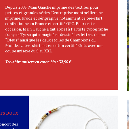
Depuis 2008, Main Gauche imprime des textiles pour
petites et grandes séries. L’entreprise montpelliéraine
imprime, brode et sérigraphie notamment ce tee-shirt
confectionné en France et certifié OFG. Pour cette
occasion, Main Gauche a fait appel à l’artiste typographe
français Tyrsa qui a imaginé et dessiné les lettres du mot
“Bleus” ainsi que les deux étoiles de Champions du
Monde. Le tee-shirt est en coton certifié Gots avec une
coupe unisexe du S au XXL.
Tee-shirt unisexe en coton bio : 32,90 €.
TS DOUX
onçoit des