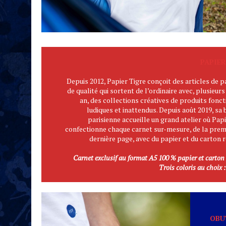
PAPIER
Depuis 2012, Papier Tigre conçoit des articles de p
de qualité qui sortent de l’ordinaire avec, plusieurs
an, des collections créatives de produits fonct
ludiques et inattendus. Depuis août 2019, sa 
parisienne accueille un grand atelier où Papi
confectionne chaque carnet sur-mesure, de la premi
dernière page, avec du papier et du carton r
Carnet exclusif au format A5 100 % papier et carton 
Trois coloris au choix :
OBU