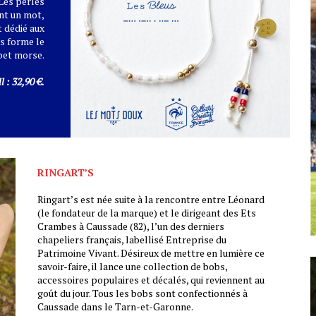
 Les perles
nt un mot,
 dédié aux
s forme le
bet morse.
 : 32,90 €.
RINGART’S
Ringart’s est née suite à la rencontre entre Léonard
(le fondateur de la marque) et le dirigeant des Ets
Crambes à Caussade (82), l’un des derniers
chapeliers français, labellisé Entreprise du
Patrimoine Vivant. Désireux de mettre en lumière ce
savoir-faire, il lance une collection de bobs,
accessoires populaires et décalés, qui reviennent au
goût du jour. Tous les bobs sont confectionnés à
Caussade dans le Tarn-et-Garonne.