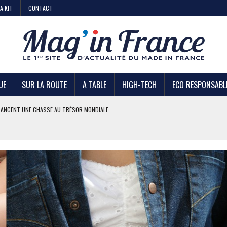
A KIT
CONTACT
UE
SUR LA ROUTE
A TABLE
HIGH-TECH
ECO RESPONSABL
AIRE
 KIABI
DE STRATÉGIE ?
U TRÉSOR MONDIALE