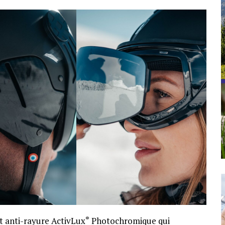
et anti-rayure ActivLux
Photochromique qui
®