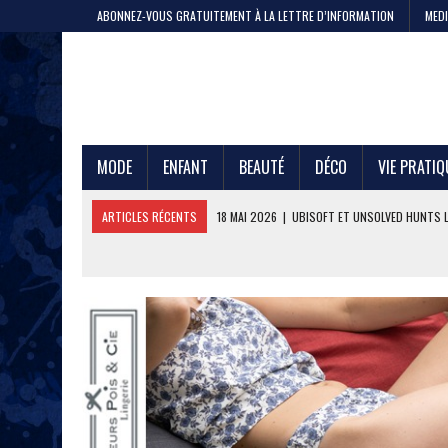
ABONNEZ-VOUS GRATUITEMENT À LA LETTRE D’INFORMATION
MEDI
MODE
ENFANT
BEAUTÉ
DÉCO
VIE PRATIQ
ARTICLES RÉCENTS
11 MAI 2026
|
CRISTEL, 200 ANS DE SAVOIR-F
4 MAI 2026
|
LA GAZE DE COTON PAR LE PTIT VAN FRANÇAIS 1968
29 AVRIL 2026
|
ETNI CYCLES LANCE LE VÉLO CARGO EN LOCATION
24 AVRIL 2026
|
DEEPFOIL, POUR LES ADEPTES DU GRAND BLEU
21 AVRIL 2026
|
100 000 JEANS FABRIQUÉS EN FRANCE POUR JULES ET
17 AVRIL 2026
|
DURALEX LANCE PICARDIE 58 CL, REMÈDE OU ERREUR 
3 JUIN 2026
|
L’ÉTERNELLE MARINIÈRE SAINT JAMES
18 MAI 2026
|
UBISOFT ET UNSOLVED HUNTS LANCENT UNE CHASSE A