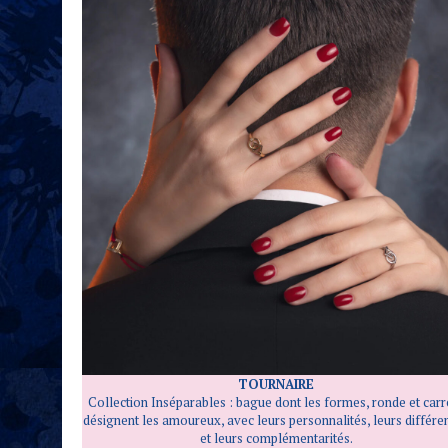
TOURNAIRE
Collection Inséparables : bague dont les formes, ronde et carr
désignent les amoureux, avec leurs personnalités, leurs différe
et leurs complémentarités.