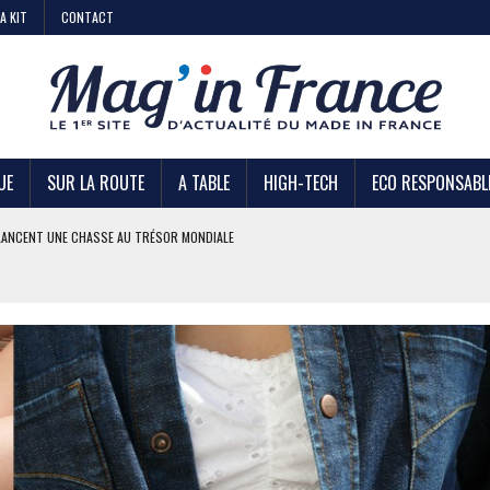
A KIT
CONTACT
UE
SUR LA ROUTE
A TABLE
HIGH-TECH
ECO RESPONSABL
AIRE
 KIABI
DE STRATÉGIE ?
U TRÉSOR MONDIALE