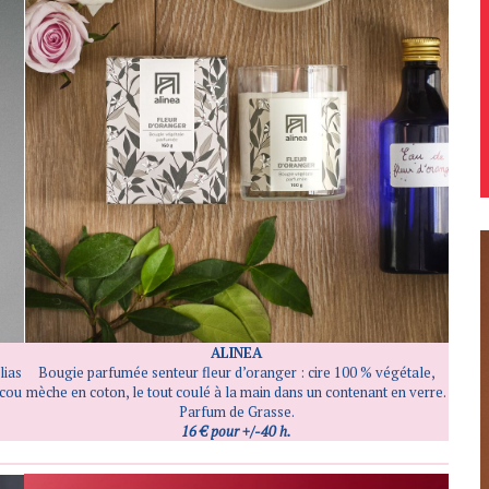
ALINEA
Bougie parfumée senteur fleur d’oranger : cire 100 % végétale,
lias
mèche en coton, le tout coulé à la main dans un contenant en verre.
 cou
Parfum de Grasse.
16 € pour +/-40 h.