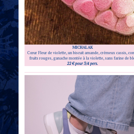
MICHALAK
Cœur Fleur de violette, un biscuit amande, crémeux cassis, con
fruits rouges, ganache montée à la violette, sans farine de bl
22 € pour 3/4 pers.