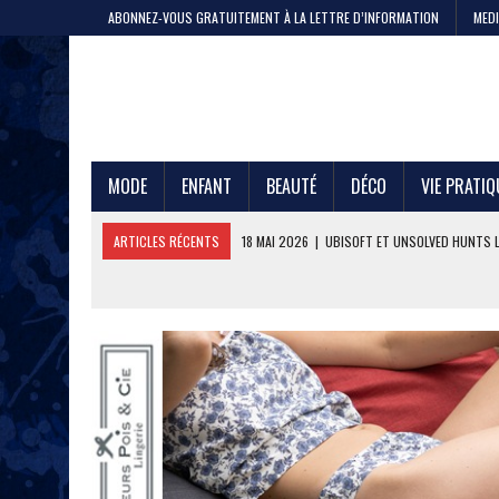
ABONNEZ-VOUS GRATUITEMENT À LA LETTRE D’INFORMATION
MEDI
MODE
ENFANT
BEAUTÉ
DÉCO
VIE PRATIQ
ARTICLES RÉCENTS
11 MAI 2026
|
CRISTEL, 200 ANS DE SAVOIR-F
4 MAI 2026
|
LA GAZE DE COTON PAR LE PTIT VAN FRANÇAIS 1968
29 AVRIL 2026
|
ETNI CYCLES LANCE LE VÉLO CARGO EN LOCATION
24 AVRIL 2026
|
DEEPFOIL, POUR LES ADEPTES DU GRAND BLEU
21 AVRIL 2026
|
100 000 JEANS FABRIQUÉS EN FRANCE POUR JULES ET
17 AVRIL 2026
|
DURALEX LANCE PICARDIE 58 CL, REMÈDE OU ERREUR 
3 JUIN 2026
|
L’ÉTERNELLE MARINIÈRE SAINT JAMES
18 MAI 2026
|
UBISOFT ET UNSOLVED HUNTS LANCENT UNE CHASSE A