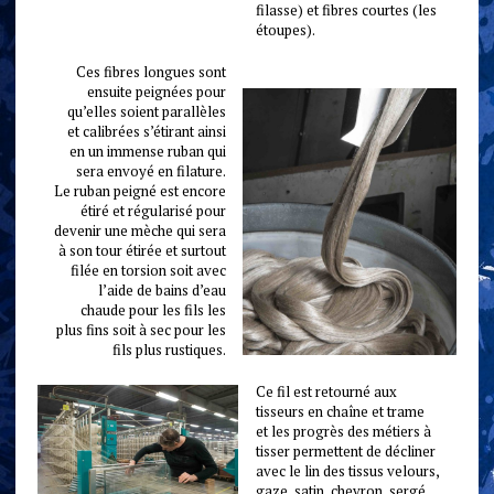
filasse) et fibres courtes (les
étoupes).
Ces fibres longues sont
ensuite peignées pour
qu’elles soient parallèles
et calibrées s’étirant ainsi
en un immense ruban qui
sera envoyé en filature.
Le ruban peigné est encore
étiré et régularisé pour
devenir une mèche qui sera
à son tour étirée et surtout
filée en torsion soit avec
l’aide de bains d’eau
chaude pour les fils les
plus fins soit à sec pour les
fils plus rustiques.
Ce fil est retourné aux
tisseurs en chaîne et trame
et les progrès des métiers à
tisser permettent de décliner
avec le lin des tissus velours,
gaze, satin, chevron, sergé…