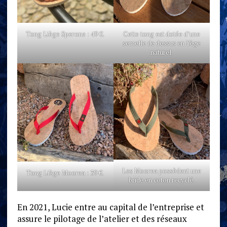
Tong Liège Sperone : 49 €.
Cette tong est dotée d’une
semelle de dessus en liège
naturel.
Les Moorea possèdent une
Tong Liège Moorea : 39 €.
bride en coton recyclé.
En 2021, Lucie entre au capital de l’entreprise et
assure le pilotage de l’atelier et des réseaux