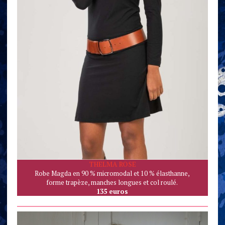
THELMA ROSE
Robe Magda en 90 % micromodal et 10 % élasthanne,
forme trapèze, manches longues et col roulé.
135 euros