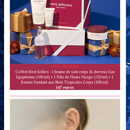
CINQ MONDES
Coffret Best Sellers : 1 brume de soin corps & cheveux Eau
Egyptienne (100 ml) + 1 Pâte de Fleurs Visage (150 ml) + 1
Baume Fondant aux Noix Tropicales Corps (200 ml).
147 euros