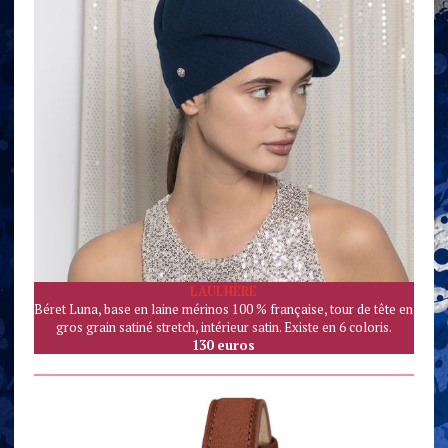
LAULH
È
RE
Béret Luna, base en laine mérinos 100 % française, tour de tête en
gros grain satiné stretch, intérieur satin. Existe en 6 coloris.
130 euros