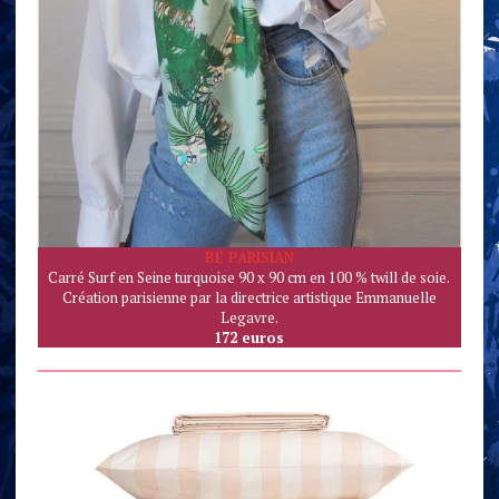
BE PARISIAN
Carré Surf en Seine turquoise 90 x 90 cm en 100 % twill de soie.
Création parisienne par la directrice artistique Emmanuelle
Legavre.
172 euros