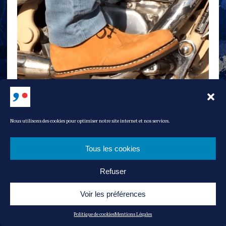
Nous utilisons des cookies pour optimiser notre site internet et nos services.
LE SOULOR 1925
Desert boot cousu norvégien Ascain en nubuck doublé en cuir de
vachette sur semelle Vibram Gumlit. Disponible en commande
Tous les cookies
standard ou sur-mesure.
300 euros
Refuser
Voir les préférences
Politique de cookies
Mentions Légales