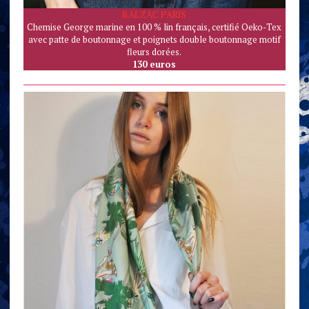
BALZAC PARIS
Chemise George marine en 100 % lin français, certifié Oeko-Tex
avec patte de boutonnage et poignets double boutonnage motif
fleurs dorées.
130 euros