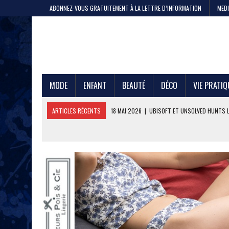
ABONNEZ-VOUS GRATUITEMENT À LA LETTRE D’INFORMATION
MEDI
MODE
ENFANT
BEAUTÉ
DÉCO
VIE PRATIQ
ARTICLES RÉCENTS
11 MAI 2026
|
CRISTEL, 200 ANS DE SAVOIR-F
4 MAI 2026
|
LA GAZE DE COTON PAR LE PTIT VAN FRANÇAIS 1968
29 AVRIL 2026
|
ETNI CYCLES LANCE LE VÉLO CARGO EN LOCATION
24 AVRIL 2026
|
DEEPFOIL, POUR LES ADEPTES DU GRAND BLEU
21 AVRIL 2026
|
100 000 JEANS FABRIQUÉS EN FRANCE POUR JULES ET
17 AVRIL 2026
|
DURALEX LANCE PICARDIE 58 CL, REMÈDE OU ERREUR 
3 JUIN 2026
|
L’ÉTERNELLE MARINIÈRE SAINT JAMES
18 MAI 2026
|
UBISOFT ET UNSOLVED HUNTS LANCENT UNE CHASSE A