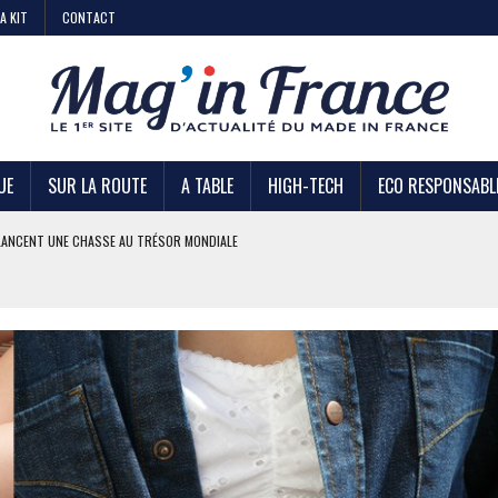
A KIT
CONTACT
UE
SUR LA ROUTE
A TABLE
HIGH-TECH
ECO RESPONSABL
AIRE
 KIABI
DE STRATÉGIE ?
U TRÉSOR MONDIALE