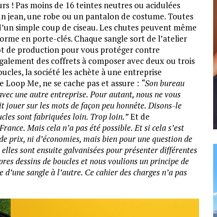
urs ! Pas moins de 16 teintes neutres ou acidulées
un jean, une robe ou un pantalon de costume. Toutes
 d’un simple coup de ciseau. Les chutes peuvent même
sforme en porte-clés. Chaque sangle sort de l’atelier
lot de production pour vous protéger contre
galement des coffrets à composer avec deux ou trois
cles, la société les achète à une entreprise
de Loop Me, ne se cache pas et assure :
“Son bureau
 avec une autre entreprise. Pour autant, nous ne vous
it jouer sur les mots de façon peu honnête. Disons-le
ucles sont fabriquées loin. Trop loin.”
Et de
ance. Mais cela n’a pas été possible. Et si cela s’est
 de prix, ni d’économies, mais bien pour une question de
 elles sont ensuite galvanisées pour présenter différentes
pres dessins de boucles et nous voulions un principe de
 d’une sangle à l’autre. Ce cahier des charges n’a pas