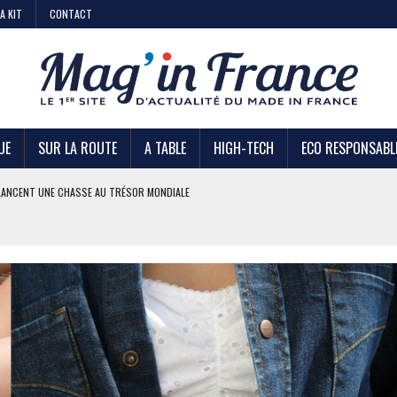
A KIT
CONTACT
UE
SUR LA ROUTE
A TABLE
HIGH-TECH
ECO RESPONSABL
AIRE
 KIABI
DE STRATÉGIE ?
U TRÉSOR MONDIALE