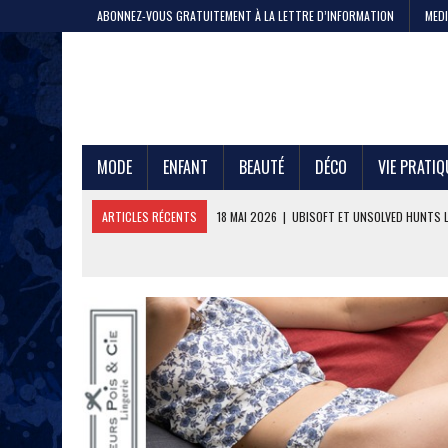
ABONNEZ-VOUS GRATUITEMENT À LA LETTRE D’INFORMATION
MEDI
MODE
ENFANT
BEAUTÉ
DÉCO
VIE PRATIQ
ARTICLES RÉCENTS
11 MAI 2026
|
CRISTEL, 200 ANS DE SAVOIR-F
4 MAI 2026
|
LA GAZE DE COTON PAR LE PTIT VAN FRANÇAIS 1968
29 AVRIL 2026
|
ETNI CYCLES LANCE LE VÉLO CARGO EN LOCATION
24 AVRIL 2026
|
DEEPFOIL, POUR LES ADEPTES DU GRAND BLEU
21 AVRIL 2026
|
100 000 JEANS FABRIQUÉS EN FRANCE POUR JULES ET
17 AVRIL 2026
|
DURALEX LANCE PICARDIE 58 CL, REMÈDE OU ERREUR 
3 JUIN 2026
|
L’ÉTERNELLE MARINIÈRE SAINT JAMES
18 MAI 2026
|
UBISOFT ET UNSOLVED HUNTS LANCENT UNE CHASSE A