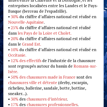
situés entre la Charente et la Dordogne, et les
entreprises localisées entre les Landes et le Pays-
Basque (berceau de l’espadrille).
•
30%
du chiffre d’affaires national est réalisé en
Nouvelle-Aquitaine
.
•
25%
du chiffre d’affaires national est réalisé
dans
les Pays de la Loire et Cholet.
•
20%
du chiffre d’affaires national est réalisé
dans le
Grand Est.
•
10%
du chiffre d’affaires national est réalisé en
Occitanie.
•
12% des effectifs
de l’industrie de la chaussure
sont regroupés autour du bassin de
Romans-sur-
Isère.
•
50% des chaussures made in France
sont des
chaussures ville et détente
(derby, escarpin,
richelieu, ballerine, sandale, botte, bottine,
sneaker…).
•
30%
des
chaussures d’intérieur
.
•
17%
des
chaussures professionnelles
.