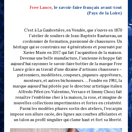
Free Lance
, le savoir-faire français avant-tout
(Pays de la Loire)
C’est à La Gaubretière, en Vendée, que s’ouvre en 1870
l’atelier de souliers de Jean-Baptiste Rautureau, un
cordonnier de formation, passionné de chaussures. Un
héritage qui se construira sur 4 générations et poursuivi par
Xavier Marie en 2017 qui fait l’acquisition de la maison.
Devenue une belle manufacture, l’ancienne échoppe fait
aujourd’hui rayonner le savoir-faire bottier de la marque Free
Lance grâce au travail d’une dizaine d’artisans chausseurs –
patronniers, modélistes, coupeurs, piqueurs-apprêteurs,
monteurs, et autres bichonneurs…. Fondée en 1981, la
marque aujourd’hui pilotée par le directeur artistique italien
Alfredo Piferi (ex-Valentino, Versace et Jimmy Choo) fait
renaître l’emblème cher à la maison, la rose, et imagine de
nouvelles collections impertinentes et fortes en créativité.
Parmi les modèles phares sortis des ateliers, l’escarpin
impose son allure racée, des lignes aux courbes affolantes et
un talon au profil singulier qui clame haut et fort sa liberté.