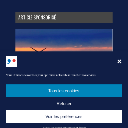
ARTICLE SPONSORISÉ
Nous utilisons des cookies pour optimiser notre site internet et nos services.
Tous les cookies
Refuser
MEDIA KIT
L’ÉQUIPE
CONTACT
POLITIQUE DE COOKIES
MENTIONS LÉGALES
ADMIN
Voir les préférences
© MAG’ IN FRANCE : LE MAGAZINE DU CONSOMMER FRANÇAIS -|- RÉALISATION
Politique de cookies
Mentions Légales