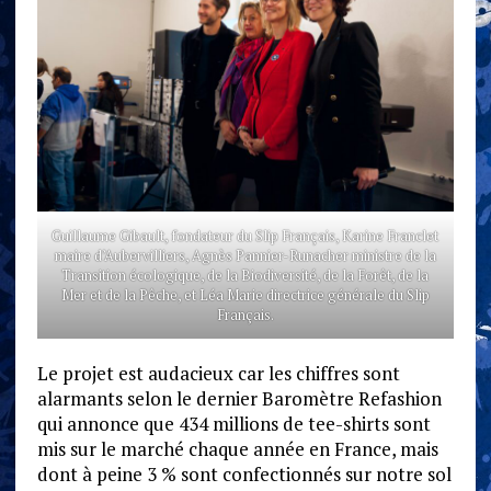
Guillaume Gibault, fondateur du Slip Français, Karine Franclet
maire d’Aubervilliers, Agnès Pannier-Runacher ministre de la
Transition écologique, de la Biodiversité, de la Forêt, de la
Mer et de la Pêche, et Léa Marie directrice générale du Slip
Français.
Le projet est audacieux car les chiffres sont
alarmants selon le dernier Baromètre Refashion
qui annonce que 434 millions de tee-shirts sont
mis sur le marché chaque année en France, mais
dont à peine 3 % sont confectionnés sur notre sol