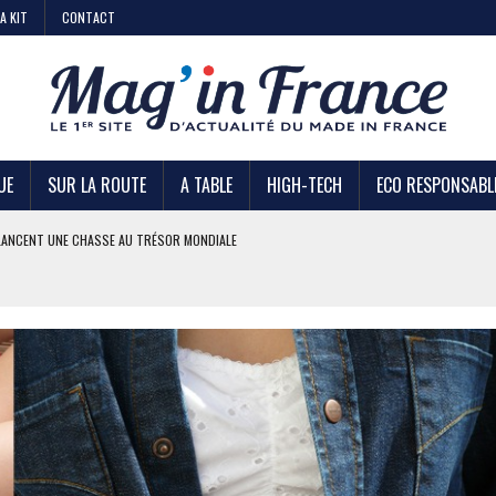
A KIT
CONTACT
UE
SUR LA ROUTE
A TABLE
HIGH-TECH
ECO RESPONSABL
AIRE
 KIABI
DE STRATÉGIE ?
U TRÉSOR MONDIALE