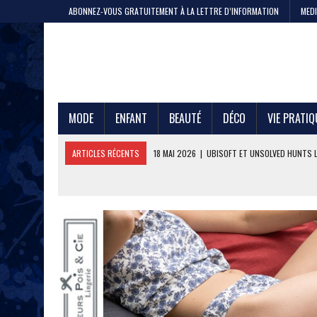
ABONNEZ-VOUS GRATUITEMENT À LA LETTRE D’INFORMATION
MEDI
MODE
ENFANT
BEAUTÉ
DÉCO
VIE PRATIQ
ARTICLES RÉCENTS
11 MAI 2026
|
CRISTEL, 200 ANS DE SAVOIR-F
4 MAI 2026
|
LA GAZE DE COTON PAR LE PTIT VAN FRANÇAIS 1968
29 AVRIL 2026
|
ETNI CYCLES LANCE LE VÉLO CARGO EN LOCATION
24 AVRIL 2026
|
DEEPFOIL, POUR LES ADEPTES DU GRAND BLEU
21 AVRIL 2026
|
100 000 JEANS FABRIQUÉS EN FRANCE POUR JULES ET
17 AVRIL 2026
|
DURALEX LANCE PICARDIE 58 CL, REMÈDE OU ERREUR 
3 JUIN 2026
|
L’ÉTERNELLE MARINIÈRE SAINT JAMES
18 MAI 2026
|
UBISOFT ET UNSOLVED HUNTS LANCENT UNE CHASSE A