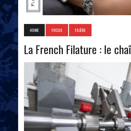
HOME
FOCUS
FILIÈRE
La French Filature : le c