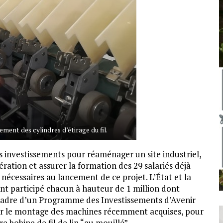
ment des cylindres d’étirage du fil.
s investissements pour réaménager un site industriel,
ration et assurer la formation des 29 salariés déjà
 nécessaires au lancement de ce projet. L’État et la
t participé chacun à hauteur de 1 million dont
cadre d’un Programme des Investissements d’Avenir
pour le montage des machines récemment acquises, pour
e bobine de fil de lin “au mouillé”.