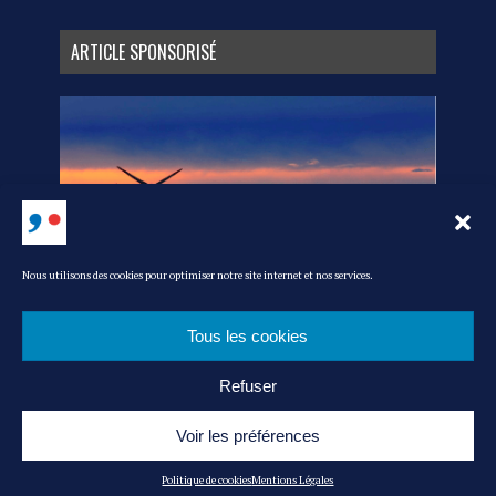
ARTICLE SPONSORISÉ
Nous utilisons des cookies pour optimiser notre site internet et nos services.
Tous les cookies
Refuser
MEDIA KIT
L’ÉQUIPE
CONTACT
POLITIQUE DE COOKIES
MENTIONS LÉGALES
ADMIN
Voir les préférences
© MAG’ IN FRANCE : LE MAGAZINE DU CONSOMMER FRANÇAIS -|- RÉALISATION
Politique de cookies
Mentions Légales
: AKN-STUDIO.COM