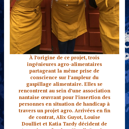
À l’origine de ce projet, trois
ingénieures agro-alimentaires
partageant la même prise de
conscience sur l’ampleur du
gaspillage alimentaire. Elles se
rencontrent au sein d’une association
nantaise œuvrant pour l’insertion des
personnes en situation de handicap à
travers un projet agro. Arrivées en fin
de contrat, Alix Guyot, Louise
Doulliet et Katia Tardy décident de