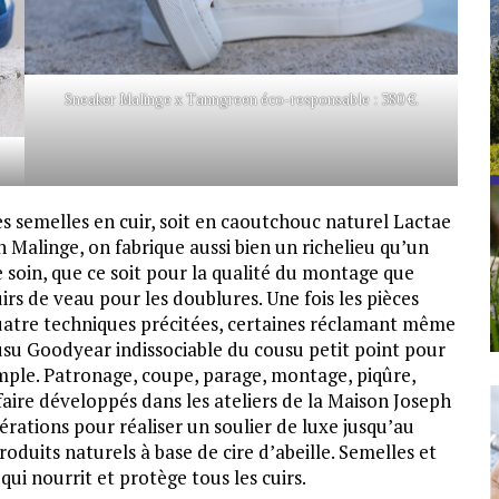
Sneaker Malinge x Tanngreen éco-responsable : 380 €.
s semelles en cuir, soit en caoutchouc naturel Lactae
 Malinge, on fabrique aussi bien un richelieu qu’un
 soin, que ce soit pour la qualité du montage que
irs de veau pour les doublures. Une fois les pièces
quatre techniques précitées, certaines réclamant même
usu Goodyear indissociable du cousu petit point pour
emple. Patronage, coupe, parage, montage, piqûre,
faire développés dans les ateliers de la Maison Joseph
érations pour réaliser un soulier de luxe jusqu’au
oduits naturels à base de cire d’abeille. Semelles et
ui nourrit et protège tous les cuirs.