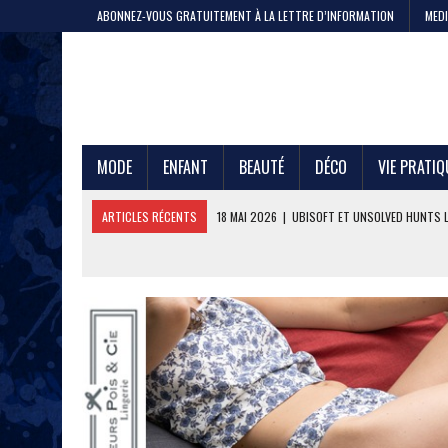
ABONNEZ-VOUS GRATUITEMENT À LA LETTRE D’INFORMATION
MEDI
MODE
ENFANT
BEAUTÉ
DÉCO
VIE PRATIQ
ARTICLES RÉCENTS
11 MAI 2026
|
CRISTEL, 200 ANS DE SAVOIR-F
4 MAI 2026
|
LA GAZE DE COTON PAR LE PTIT VAN FRANÇAIS 1968
29 AVRIL 2026
|
ETNI CYCLES LANCE LE VÉLO CARGO EN LOCATION
24 AVRIL 2026
|
DEEPFOIL, POUR LES ADEPTES DU GRAND BLEU
21 AVRIL 2026
|
100 000 JEANS FABRIQUÉS EN FRANCE POUR JULES ET
17 AVRIL 2026
|
DURALEX LANCE PICARDIE 58 CL, REMÈDE OU ERREUR 
3 JUIN 2026
|
L’ÉTERNELLE MARINIÈRE SAINT JAMES
18 MAI 2026
|
UBISOFT ET UNSOLVED HUNTS LANCENT UNE CHASSE A