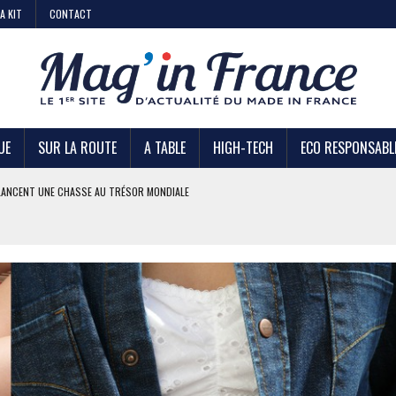
A KIT
CONTACT
UE
SUR LA ROUTE
A TABLE
HIGH-TECH
ECO RESPONSABL
AIRE
 KIABI
DE STRATÉGIE ?
U TRÉSOR MONDIALE