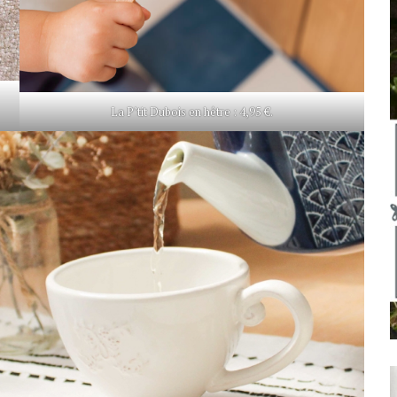
La P’tit Dubois en hêtre : 4,95 €.