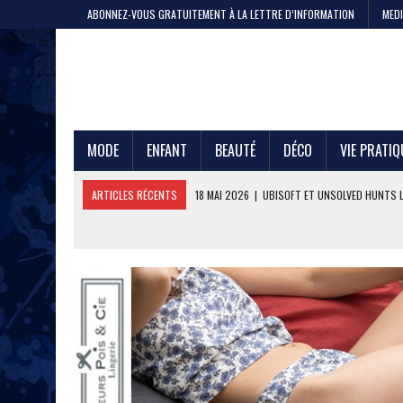
ABONNEZ-VOUS GRATUITEMENT À LA LETTRE D’INFORMATION
MEDI
MODE
ENFANT
BEAUTÉ
DÉCO
VIE PRATIQ
ARTICLES RÉCENTS
11 MAI 2026
|
CRISTEL, 200 ANS DE SAVOIR-F
4 MAI 2026
|
LA GAZE DE COTON PAR LE PTIT VAN FRANÇAIS 1968
29 AVRIL 2026
|
ETNI CYCLES LANCE LE VÉLO CARGO EN LOCATION
24 AVRIL 2026
|
DEEPFOIL, POUR LES ADEPTES DU GRAND BLEU
21 AVRIL 2026
|
100 000 JEANS FABRIQUÉS EN FRANCE POUR JULES ET
17 AVRIL 2026
|
DURALEX LANCE PICARDIE 58 CL, REMÈDE OU ERREUR 
3 JUIN 2026
|
L’ÉTERNELLE MARINIÈRE SAINT JAMES
18 MAI 2026
|
UBISOFT ET UNSOLVED HUNTS LANCENT UNE CHASSE A