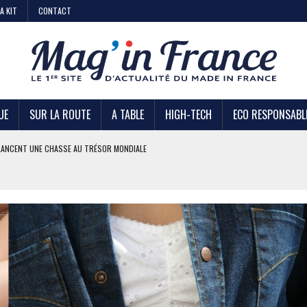
A KIT
CONTACT
UE
SUR LA ROUTE
A TABLE
HIGH-TECH
ECO RESPONSABL
AIRE
 KIABI
DE STRATÉGIE ?
U TRÉSOR MONDIALE