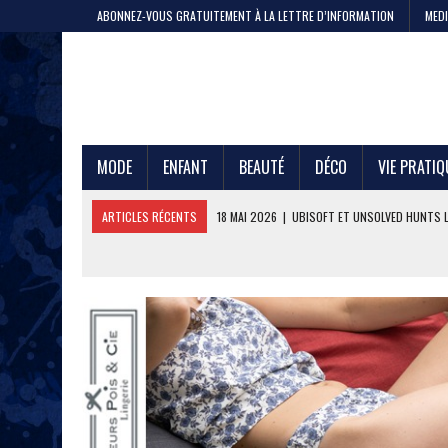
ABONNEZ-VOUS GRATUITEMENT À LA LETTRE D’INFORMATION
MEDI
MODE
ENFANT
BEAUTÉ
DÉCO
VIE PRATIQ
ARTICLES RÉCENTS
11 MAI 2026
|
CRISTEL, 200 ANS DE SAVOIR-F
4 MAI 2026
|
LA GAZE DE COTON PAR LE PTIT VAN FRANÇAIS 1968
29 AVRIL 2026
|
ETNI CYCLES LANCE LE VÉLO CARGO EN LOCATION
24 AVRIL 2026
|
DEEPFOIL, POUR LES ADEPTES DU GRAND BLEU
21 AVRIL 2026
|
100 000 JEANS FABRIQUÉS EN FRANCE POUR JULES ET
17 AVRIL 2026
|
DURALEX LANCE PICARDIE 58 CL, REMÈDE OU ERREUR 
3 JUIN 2026
|
L’ÉTERNELLE MARINIÈRE SAINT JAMES
18 MAI 2026
|
UBISOFT ET UNSOLVED HUNTS LANCENT UNE CHASSE A