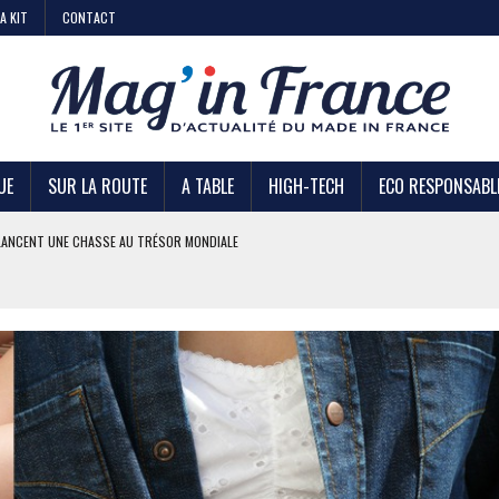
A KIT
CONTACT
UE
SUR LA ROUTE
A TABLE
HIGH-TECH
ECO RESPONSABL
AIRE
 KIABI
DE STRATÉGIE ?
U TRÉSOR MONDIALE