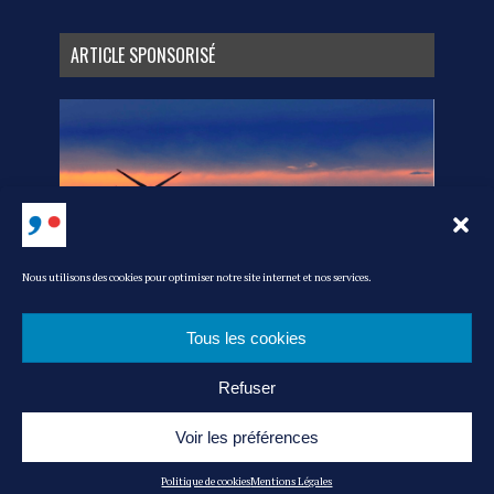
ARTICLE SPONSORISÉ
Nous utilisons des cookies pour optimiser notre site internet et nos services.
Tous les cookies
Refuser
MEDIA KIT
L’ÉQUIPE
CONTACT
POLITIQUE DE COOKIES
MENTIONS LÉGALES
ADMIN
Voir les préférences
© MAG’ IN FRANCE : LE MAGAZINE DU CONSOMMER FRANÇAIS -|- RÉALISATION
Politique de cookies
Mentions Légales
: AKN-STUDIO.COM